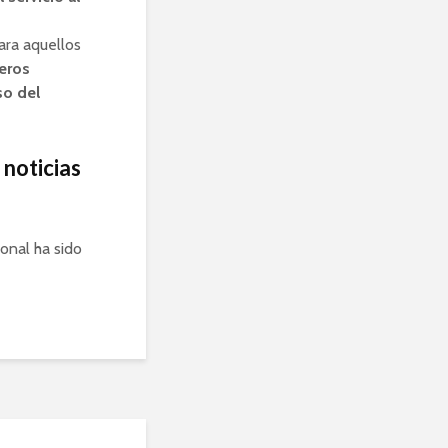
ra aquellos
jeros
so del
 noticias
onal ha sido