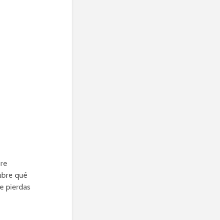
re
ubre qué
te pierdas