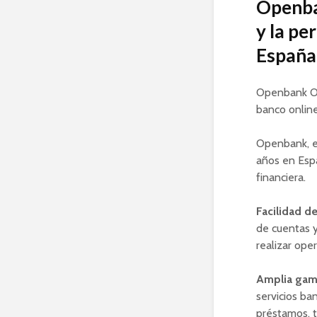
Openban
y la pe
España
Openbank Opi
banco onlin
Openbank, e
años en Espa
financiera.
Facilidad d
de cuentas y
realizar ope
Amplia gama
servicios ba
préstamos, t