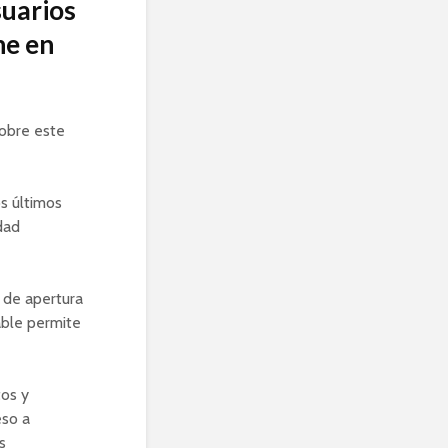
suarios
ne en
sobre este
s últimos
dad
 de apertura
able permite
os y
eso a
s