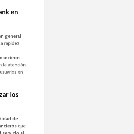
ank en
en general
la rapidez
inancieros
.
n la atención
usuarios en
zar los
didad de
ancieros
que
l servicio al