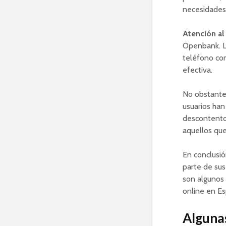
necesidades 
Atención al 
Openbank. La
teléfono com
efectiva.
No obstante,
usuarios han
descontento 
aquellos que
En conclusi
parte de sus 
son algunos 
online en E
Algunas