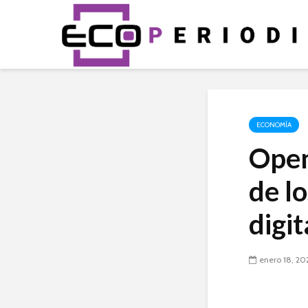
ECONOMÍA
Open
de l
digit
enero 18, 20