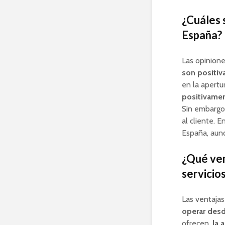
¿Cuáles 
España?
Las opinion
son positiv
en la apertu
positivamen
Sin embargo,
al cliente. 
España, aunq
¿Qué vent
servicio
Las ventajas
operar desd
ofrecen,
la 