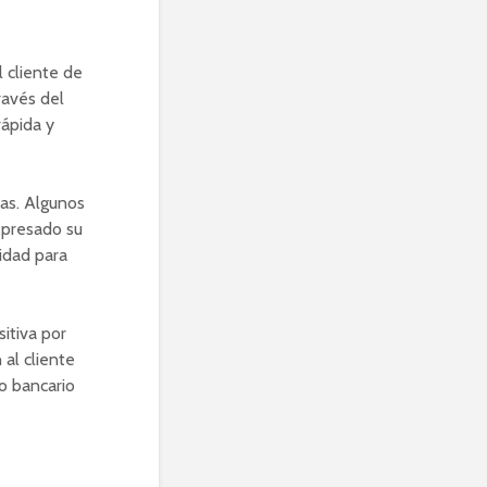
l cliente de
ravés del
rápida y
as. Algunos
xpresado su
lidad para
itiva por
 al cliente
o bancario