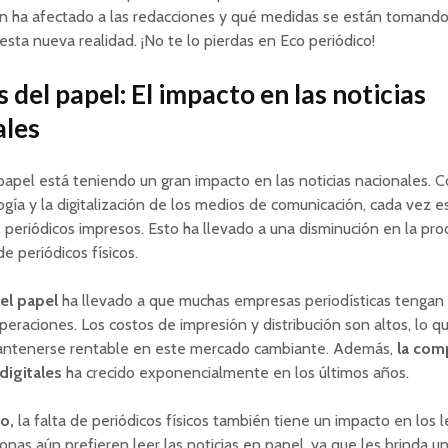
ón ha afectado a las redacciones y qué medidas se están tomando
esta nueva realidad. ¡No te lo pierdas en Eco periódico!
is del papel: El impacto en las noticias
ales
l papel está teniendo un gran impacto en las noticias nacionales. 
ogía y la digitalización de los medios de comunicación, cada vez e
eriódicos impresos. Esto ha llevado a una disminución en la pro
de periódicos físicos.
del papel
ha llevado a que muchas empresas periodísticas tengan 
operaciones. Los costos de impresión y distribución son altos, lo 
 mantenerse rentable en este mercado cambiante. Además,
la com
digitales
ha crecido exponencialmente en los últimos años.
o,
la falta de periódicos físicos también tiene un impacto en los l
nas aún prefieren leer las noticias en papel, ya que les brinda u