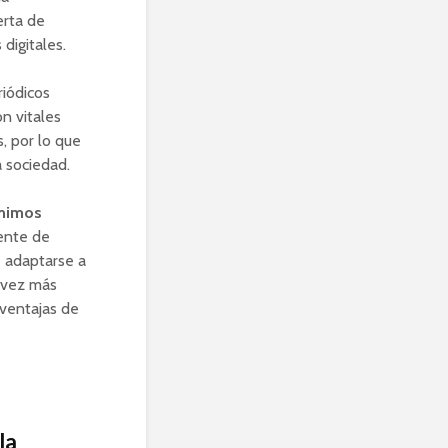
erta de
digitales.
riódicos
on vitales
, por lo que
a sociedad.
umimos
uente de
e adaptarse a
 vez más
s ventajas de
la