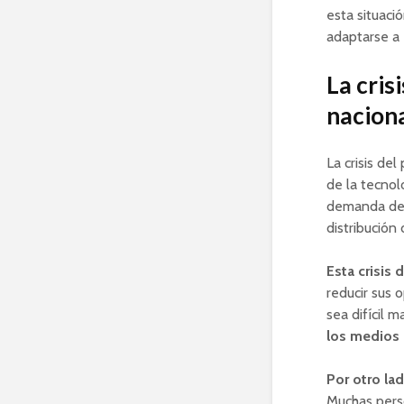
esta situaci
adaptarse a 
La cris
nacion
La crisis de
de la tecnol
demanda de p
distribución 
Esta crisis 
reducir sus 
sea difícil
los medios 
Por otro lad
Muchas perso