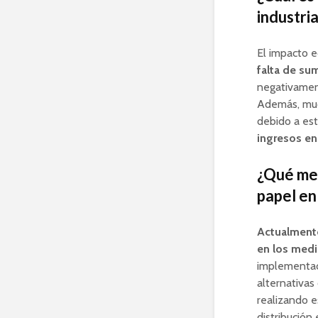
industri
El impacto ec
falta de su
negativament
Además, much
debido a est
ingresos en 
¿Qué med
papel en
Actualmente
en los medi
implementaci
alternativas
realizando e
distribución