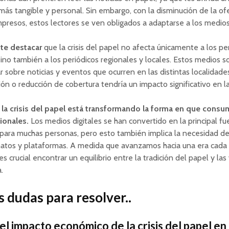
más tangible y personal. Sin embargo, con la disminución de la of
mpresos, estos lectores se ven obligados a adaptarse a los medios 
te destacar
que la crisis del papel no afecta únicamente a los pe
sino también a los periódicos regionales y locales. Estos medios s
r sobre noticias y eventos que ocurren en las distintas localidades
ión o reducción de cobertura tendría un impacto significativo en l
,
la crisis del papel está transformando la forma en que cons
ionales.
Los medios digitales se han convertido en la principal f
para muchas personas, pero esto también implica la necesidad d
atos y plataformas. A medida que avanzamos hacia una era cada
 es crucial encontrar un equilibrio entre la tradición del papel y la
.
 dudas para resolver..
el impacto económico de la crisis del papel en 