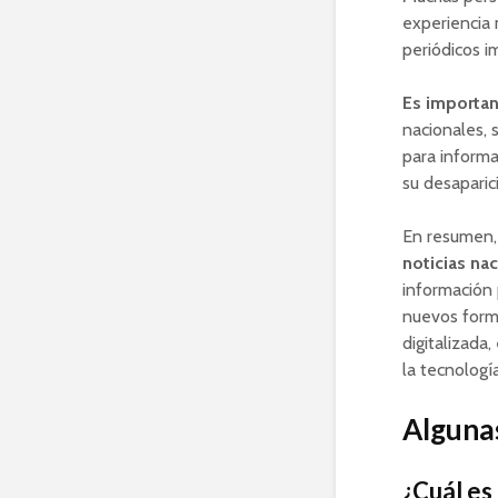
experiencia 
periódicos i
Es importan
nacionales, 
para informa
su desaparic
En resumen
noticias nac
información 
nuevos form
digitalizada,
la tecnología
Algunas
¿Cuál es 