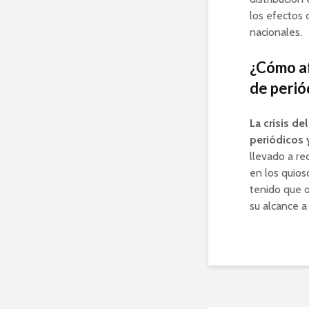
los efectos 
nacionales.
¿Cómo afe
de periód
La crisis de
periódicos y
llevado a re
en los quios
tenido que o
su alcance a