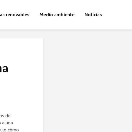
ías renovables
Medio ambiente
Noticias
na
ios de
o a una
culo cómo