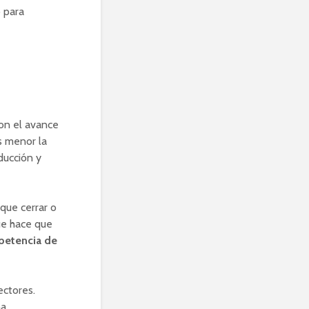
 para
Con el avance
s menor la
ducción y
que cerrar o
que hace que
petencia de
ectores.
na