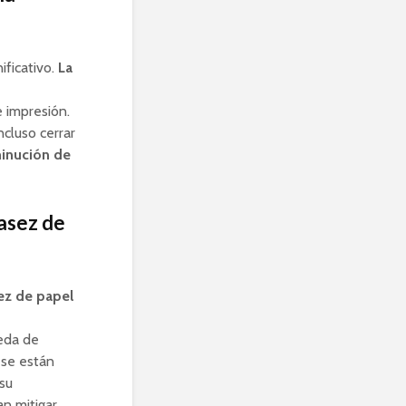
ificativo.
La
 impresión.
ncluso cerrar
minución de
asez de
ez de papel
ueda de
 se están
 su
an mitigar