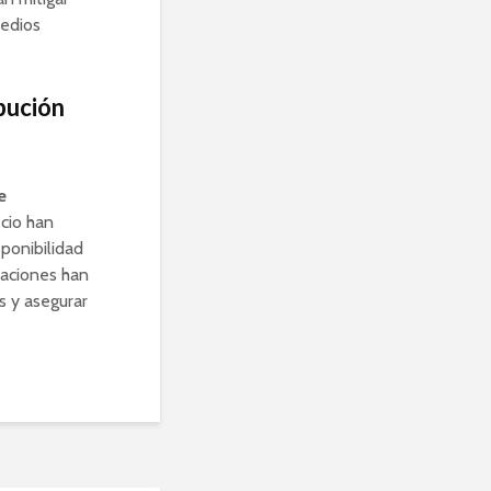
medios
ibución
e
cio han
sponibilidad
caciones han
s y asegurar