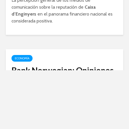
La percepción general de los medios de
comunicación sobre la reputación de
Caixa
d’Enginyers
en el panorama financiero nacional es
considerada positiva.
ECONOMÍA
Bank Norwegian: Opiniones
y experiencias de sus
usuarios en España
enero 20, 2024