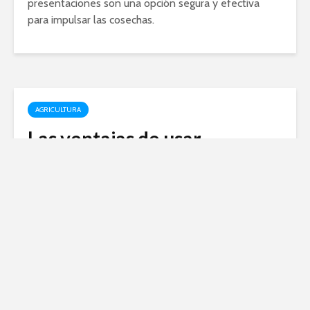
presentaciones son una opción segura y efectiva
para impulsar las cosechas.
AGRICULTURA
Las ventajas de usar
productos agrícolas
especializados para la
protección de cultivos
diciembre 23, 2019